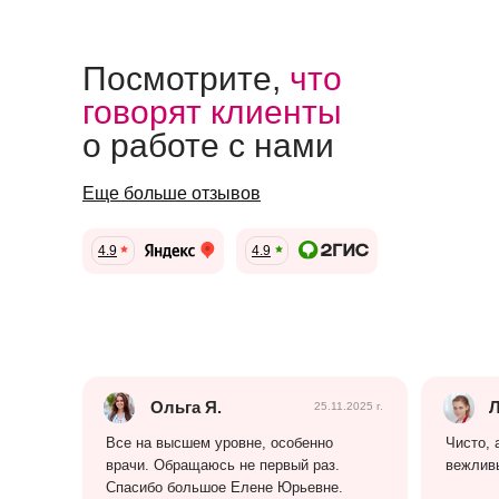
Посмотрите,
что
говорят клиенты
о работе с нами
Еще больше отзывов
4.9
4.9
Ольга Я.
Л
25.11.2025 г.
Все на высшем уровне, особенно
Чисто, 
врачи. Обращаюсь не первый раз.
вежлив
Спасибо большое Елене Юрьевне.