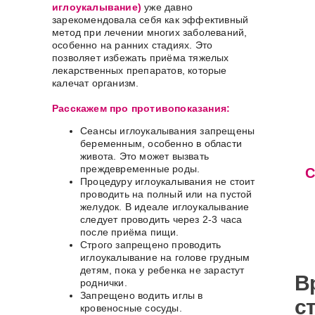
иглоукалывание)
уже давно
зарекомендовала себя как эффективный
метод при лечении многих заболеваний,
особенно на ранних стадиях. Это
позволяет избежать приёма тяжелых
лекарственных препаратов, которые
калечат организм.
Расскажем про противопоказания:
Сеансы иглоукалывания запрещены
беременным, особенно в области
живота. Это может вызвать
преждевременные роды.
С
Процедуру иглоукалывания не стоит
проводить на полный или на пустой
желудок. В идеале иглоукалывание
следует проводить через 2-3 часа
после приёма пищи.
Строго запрещено проводить
иглоукалывание на голове грудным
детям, пока у ребенка не зарастут
В
роднички.
Запрещено водить иглы в
с
кровеносные сосуды.