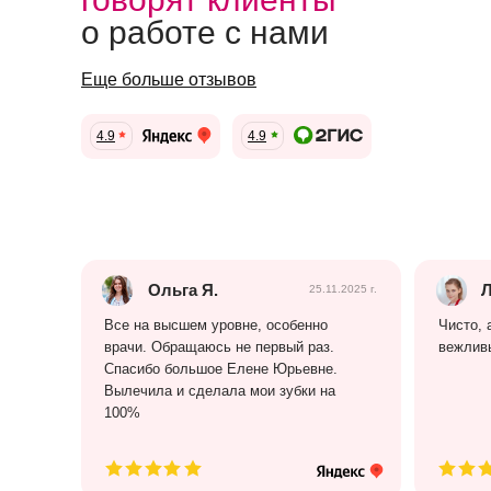
о работе с нами
Еще больше отзывов
4.9
4.9
Ольга Я.
Л
25.11.2025 г.
Все на высшем уровне, особенно
Чисто, 
врачи. Обращаюсь не первый раз.
вежлив
Спасибо большое Елене Юрьевне.
Вылечила и сделала мои зубки на
100%