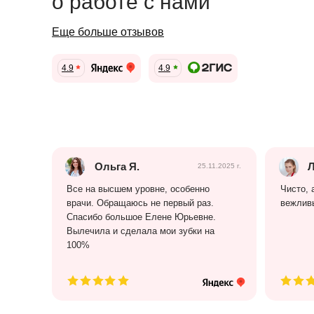
о работе с нами
Еще больше отзывов
4.9
4.9
Ольга Я.
Л
25.11.2025 г.
Все на высшем уровне, особенно
Чисто, 
врачи. Обращаюсь не первый раз.
вежлив
Спасибо большое Елене Юрьевне.
Вылечила и сделала мои зубки на
100%