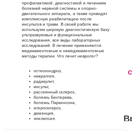
профилактикой, диагностикой и лечением
болезней нервной системы и опорно-
двигательного аппарата, а также проводят
комплексную реабилитацию после
инсультов и травм. В своей работе мы
используем широкую диагностическую базу:
ультразвуковые и функциональные
исследования, все виды лабораторных
исследований. В лечении применяются
медикаментозные и немедикаментозные
методы терапии. Что лечит невролог?
остеохондроз,
С
невралгия,
радикулит,
инсульт,
рассеянный склероз,
болезнь Бехтерева,
болезнь Паркинсона,
атеросклероз,
деменция,
В
эпилепсия.
с