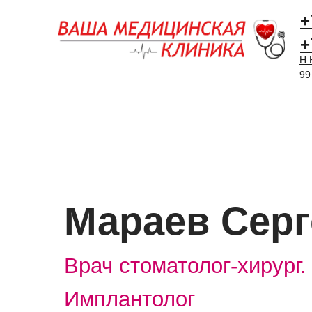
+
+
Н.
99
О КЛИНИКЕ
УСЛУГИ
Мараев Серг
Врач стоматолог-хирург.
Имплантолог